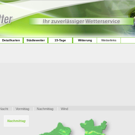
Detailkarten
Städtewetter
15-Tage
Witterung
Wetterlinks
Nacht
Vormittag
Nachmittag
Wind
Nachmittag