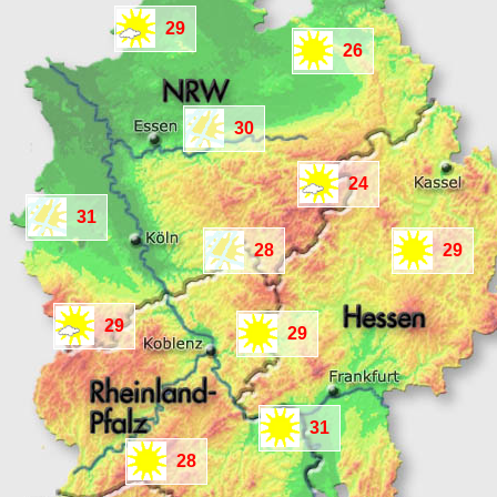
29
26
30
24
31
28
29
29
29
31
28