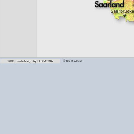
Das Wetter für NRW! Hier finden Sie punktgenaue 
Tage. Weiterhin gibt es hochaufgelöste Detailkart
Essen, Bochum sowie das Sauerland und die Eifel!
© regio-wetter
2006 | webdesign by LUXMEDIA