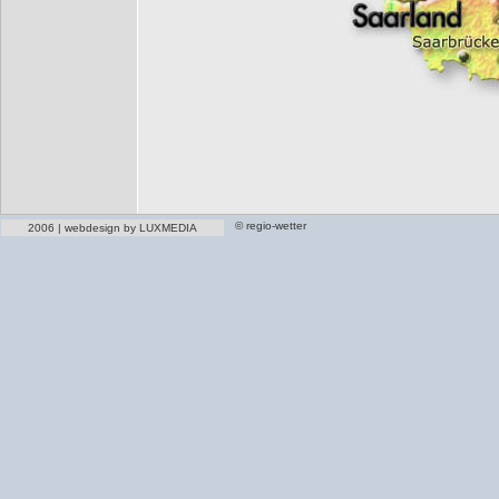
Das Wetter für NRW! Hier finden Sie punktgenaue 
Tage. Weiterhin gibt es hochaufgelöste Detailkart
Essen, Bochum sowie das Sauerland und die Eifel!
© regio-wetter
2006 | webdesign by LUXMEDIA