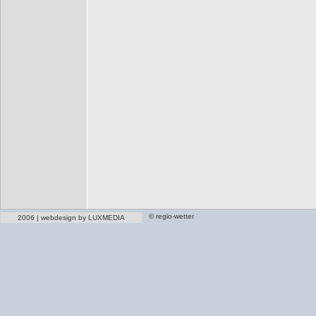
© regio-wetter
2006 | webdesign by LUXMEDIA