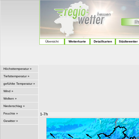
Übersicht
Wetterkarte
Detailkarten
Städtewetter
Höchsttemperatur »
Tiefsttemperatur »
gefühlte Temperatur »
Wind »
Wolken »
Niederschlag »
Feuchte »
1-7h
Gewitter »