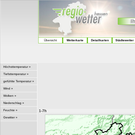
Übersicht
Wetterkarte
Detailkarten
Städtewetter
Höchsttemperatur »
Tiefsttemperatur »
gefühlte Temperatur »
Wind »
Wolken »
Niederschlag »
Feuchte »
1-7h
Gewitter »