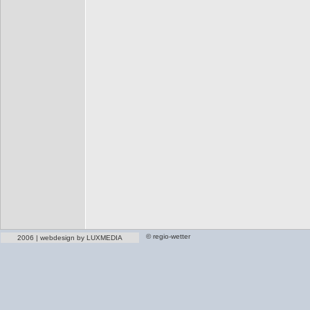
© regio-wetter
2006 | webdesign by LUXMEDIA